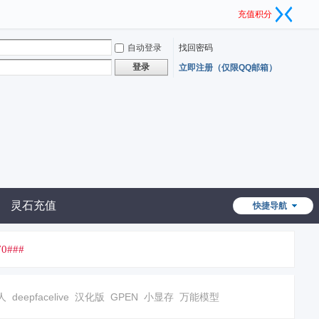
充值积分
自动登录
找回密码
登录
立即注册（仅限QQ邮箱）
灵石充值
快捷导航
0###
人
deepfacelive
汉化版
GPEN
小显存
万能模型