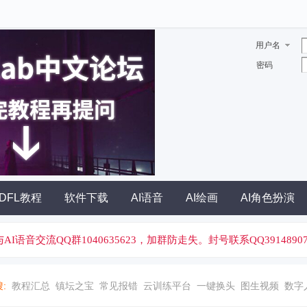
用户名
密码
DFL教程
软件下载
AI语音
AI绘画
AI角色扮演
I绘画与AI语音交流QQ群1040635623，加群防走失。封号联系QQ39148907
:
教程汇总
镇坛之宝
常见报错
云训练平台
一键换头
图生视频
数字