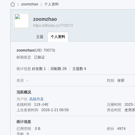
免
zoomzhao
个人资料
zoomzhao
https://dfldata.cc/?70073
de
›
›
主题
个人资料
zoomzhao
(UID: 70073)
邮箱状态
已验证
统计信息
好友数 1
|
回帖数 28
|
主题数 4
生日
-
性别
保密
ep
活跃概况
用户组
高级丹圣
在线时间
119 小时
注册时间
2025-
上次发表时间
2026-1-21 08:59
所在时区
使用
统计信息
已用空间
0 B
积分
4974
贡献
0