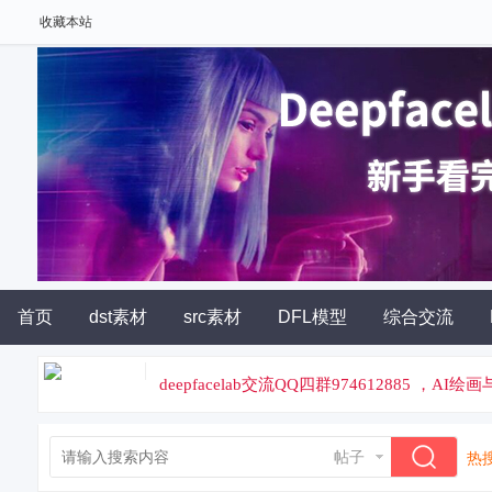
收藏本站
首页
dst素材
src素材
DFL模型
综合交流
deepfacelab交流QQ四群974612885 ，A
论坛专属云炼丹平台，云端炼丹，价格便宜
帖子
热搜