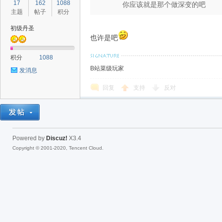
ab
17
162
1088
你应该就是那个做深变的吧
主题
帖子
积分
初级丹圣
也许是吧
积分
1088
B站菜级玩家
发消息
回复
支持
反对
中
Powered by
Discuz!
X3.4
Copyright © 2001-2020, Tencent Cloud.
文