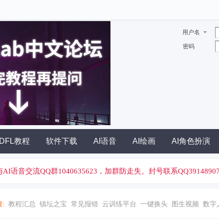
用户名
密码
DFL教程
软件下载
AI语音
AI绘画
AI角色扮演
I绘画与AI语音交流QQ群1040635623，加群防走失。封号联系QQ39148907
:
教程汇总
镇坛之宝
常见报错
云训练平台
一键换头
图生视频
数字