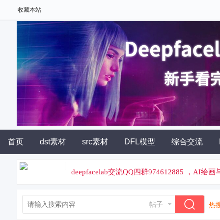
收藏本站
首页
dst素材
src素材
DFL模型
综合交流
deepfacelab交流QQ四群974612885 ，A
论坛专属云炼丹平台，云端炼丹，价格便宜
帖子
热搜