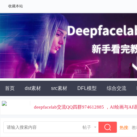
收藏本站
首页
dst素材
src素材
DFL模型
综合交流
AI角色扮演
灵石充值
deepfacelab交流QQ四群974612885 ，AI绘画与
论坛专属云炼丹平台，云端炼丹，价格便宜
帖子
热搜:
教