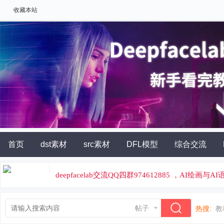
收藏本站
首页
dst素材
src素材
DFL模型
综合交流
AI角色扮演
灵石充值
deepfacelab交流QQ四群974612885 ，AI绘画与
论坛专属云炼丹平台，云端炼丹，价格便宜
帖子
热搜:
教