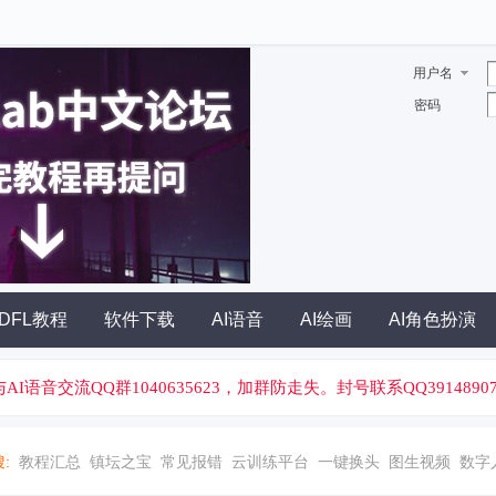
用户名
密码
DFL教程
软件下载
AI语音
AI绘画
AI角色扮演
I绘画与AI语音交流QQ群1040635623，加群防走失。封号联系QQ39148907
:
教程汇总
镇坛之宝
常见报错
云训练平台
一键换头
图生视频
数字