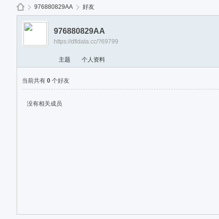
免
976880829AA
好友
976880829AA
https://dfldata.cc/?69799
de
›
›
主题
个人资料
当前共有
0
个好友
没有相关成员
ep