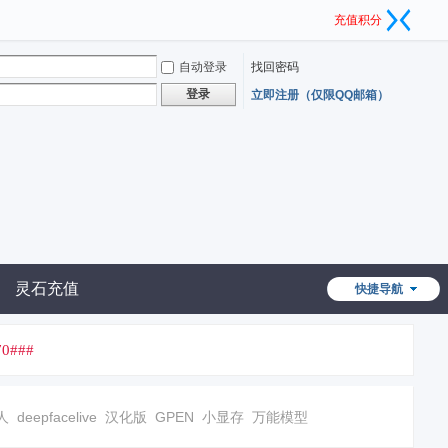
充值积分
自动登录
找回密码
登录
立即注册（仅限QQ邮箱）
灵石充值
快捷导航
0###
人
deepfacelive
汉化版
GPEN
小显存
万能模型