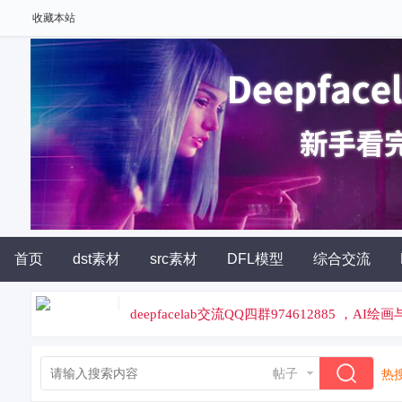
收藏本站
首页
dst素材
src素材
DFL模型
综合交流
deepfacelab交流QQ四群974612885 ，A
论坛专属云炼丹平台，云端炼丹，价格便宜
帖子
热搜