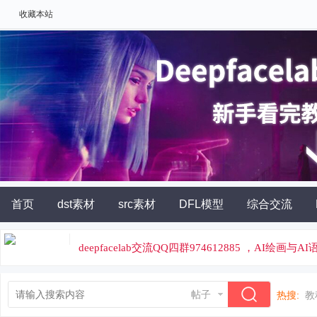
收藏本站
首页
dst素材
src素材
DFL模型
综合交流
AI角色扮演
灵石充值
deepfacelab交流QQ四群974612885 ，AI绘画与
论坛专属云炼丹平台，云端炼丹，价格便宜
帖子
热搜:
教