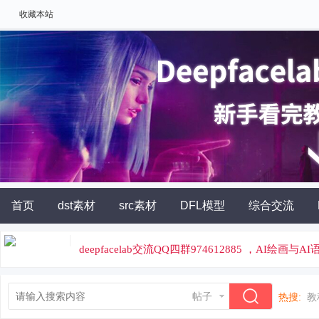
收藏本站
首页
dst素材
src素材
DFL模型
综合交流
AI角色扮演
灵石充值
deepfacelab交流QQ四群974612885 ，AI绘画与
论坛专属云炼丹平台，云端炼丹，价格便宜
帖子
热搜:
教