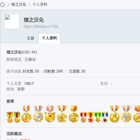
免费
猫之汉化
个人资料
猫之汉化
https://dfldata.cc/?46
de
›
›
主题
个人资料
猫之汉化
(UID: 46)
邮箱状态
已验证
统计信息
好友数 20
|
回帖数 288
|
主题数 26
个人主页
http://
生日
-
性别
保密
ep
勋章
活跃概况