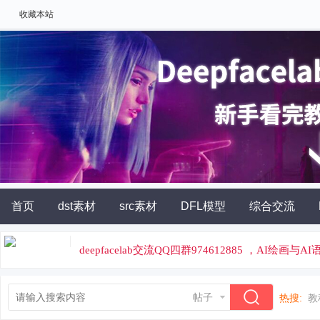
收藏本站
首页
dst素材
src素材
DFL模型
综合交流
AI角色扮演
灵石充值
deepfacelab交流QQ四群974612885 ，AI绘画与
论坛专属云炼丹平台，云端炼丹，价格便宜
帖子
热搜:
教