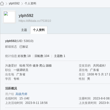
免费
ylph592
个人资料
ylph592
https://dfldata.cc/?53810
de
›
›
主题
个人资料
ylph592
(UID: 53810)
邮箱状态
已验证
统计信息
好友数 18
|
回帖数 104
|
主题数 1
兴趣爱好
绘画 写作 健身 爬山 蹦极
交友目的
共同成长!
职位
一级调研员
居住地
广东省
ep
出生地
广东省
生日
1938 年 5 月 17
学历
专科
性别
男
活跃概况
用户组
高级丹师
在线时间
15 小时
注册时间
2023-8-6 08
上次活动时间
2023-9-11 18:56
上次发表时间
2023-9-