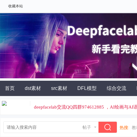
收藏本站
首页
dst素材
src素材
DFL模型
综合交流
AI角色扮演
灵石充值
deepfacelab交流QQ四群974612885 ，AI绘画与
论坛专属云炼丹平台，云端炼丹，价格便宜
帖子
热搜:
教