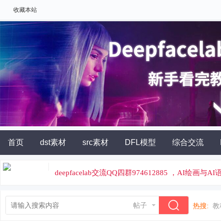
收藏本站
首页
dst素材
src素材
DFL模型
综合交流
AI角色扮演
灵石充值
deepfacelab交流QQ四群974612885 ，AI绘画与
论坛专属云炼丹平台，云端炼丹，价格便宜
帖子
热搜:
教