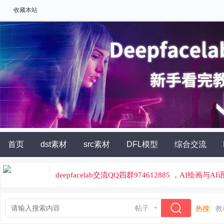
收藏本站
首页
dst素材
src素材
DFL模型
综合交流
AI角色扮演
灵石充值
deepfacelab交流QQ四群974612885 ，AI绘画与
论坛专属云炼丹平台，云端炼丹，价格便宜
帖子
热搜:
教