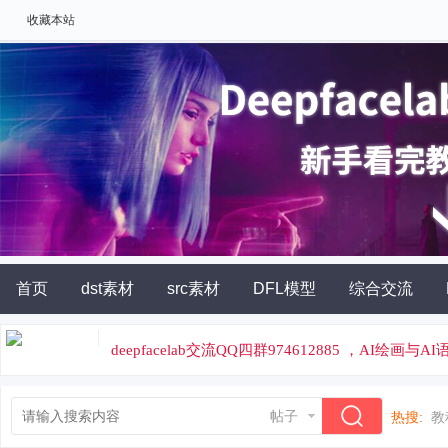
收藏本站
首页
dst素材
src素材
DFL模型
综合交流
AI角色扮演
灵石充值
deepfacelab交流QQ四群974612885 ，AI绘画与
论坛专属云炼丹平台，云端炼丹，价格便宜
帖子
热搜:
教