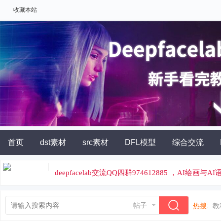
收藏本站
首页
dst素材
src素材
DFL模型
综合交流
AI角色扮演
灵石充值
deepfacelab交流QQ四群974612885 ，AI绘画与
论坛专属云炼丹平台，云端炼丹，价格便宜
帖子
热搜:
教