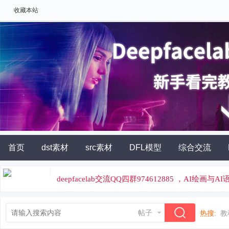
收藏本站
首页
dst素材
src素材
DFL模型
综合交流
AI角色扮演
灵石充值
deepfacelab交流QQ四群974612885 ，AI绘画与
论坛专属云炼丹平台，云端炼丹，价格便宜
帖子
热搜:
教