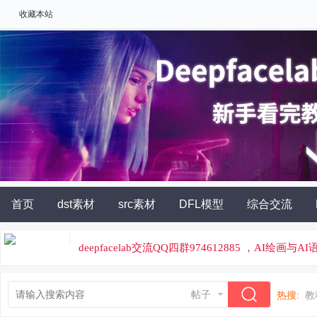
收藏本站
首页
dst素材
src素材
DFL模型
综合交流
AI角色扮演
灵石充值
deepfacelab交流QQ四群974612885 ，AI绘画与
论坛专属云炼丹平台，云端炼丹，价格便宜
帖子
热搜:
教