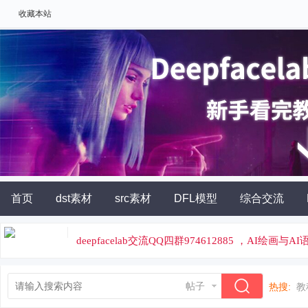
收藏本站
首页
dst素材
src素材
DFL模型
综合交流
AI角色扮演
灵石充值
deepfacelab交流QQ四群974612885 ，AI绘画与
论坛专属云炼丹平台，云端炼丹，价格便宜
帖子
热搜:
教