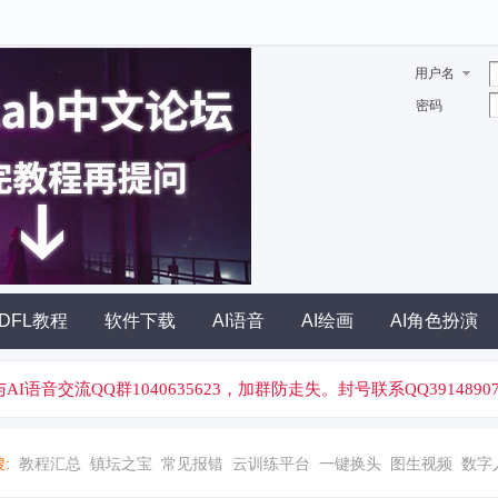
用户名
密码
DFL教程
软件下载
AI语音
AI绘画
AI角色扮演
I绘画与AI语音交流QQ群1040635623，加群防走失。封号联系QQ39148907
:
教程汇总
镇坛之宝
常见报错
云训练平台
一键换头
图生视频
数字