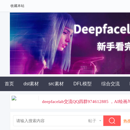
收藏本站
首页
dst素材
src素材
DFL模型
综合交流
deepfacelab交流QQ四群974612885 ，A
论坛专属云炼丹平台，云端炼丹，价格便宜
帖子
热搜