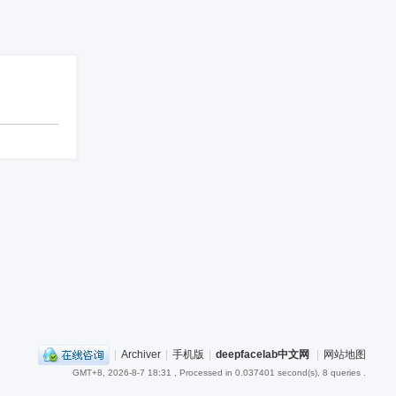
|
Archiver
|
手机版
|
deepfacelab中文网
|
网站地图
GMT+8, 2026-8-7 18:31
, Processed in 0.037401 second(s), 8 queries .