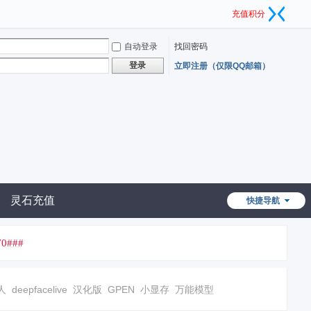
充值积分
自动登录
找回密码
登录
立即注册（仅限QQ邮箱）
灵石充值
快捷导航
0###
人
deepfacelive
汉化版
GPEN
小显存
万能模型