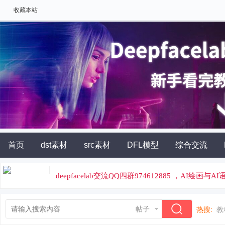
收藏本站
首页
dst素材
src素材
DFL模型
综合交流
AI角色扮演
灵石充值
deepfacelab交流QQ四群974612885 ，AI绘画与
论坛专属云炼丹平台，云端炼丹，价格便宜
帖子
热搜:
教