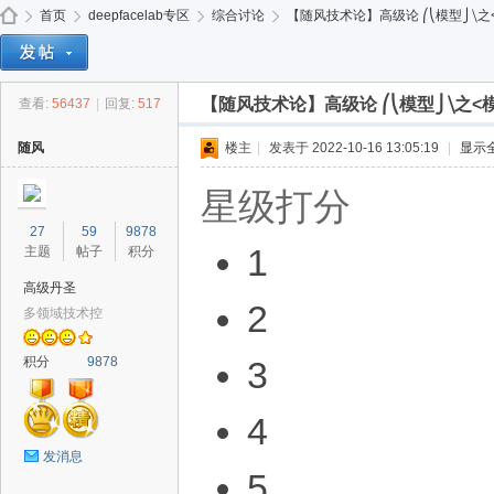
免费
首页
deepfacelab专区
综合讨论
【随风技术论】高级论 ⎛͏⎝模型⎭⧹之<模
【随风技术论】高级论 ⎛͏⎝模型⎭⧹之<
查看:
56437
|
回复:
517
de
»
›
›
›
随风
楼主
|
发表于 2022-10-16 13:05:19
|
显示
星级打分
27
59
9878
1
主题
帖子
积分
高级丹圣
2
多领域技术控
ep
积分
9878
3
4
发消息
5