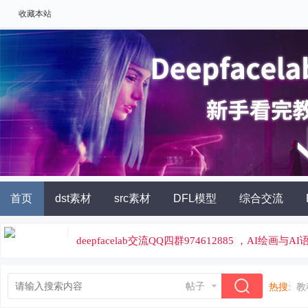
收藏本站
首页
dst素材
src素材
DFL模型
综合交流
AI角色扮演
灵石充值
deepfacelab交流QQ四群974612885 ，AI绘画与
论坛专属云炼丹平台，云端炼丹，价格便宜
帖子
热搜:
教