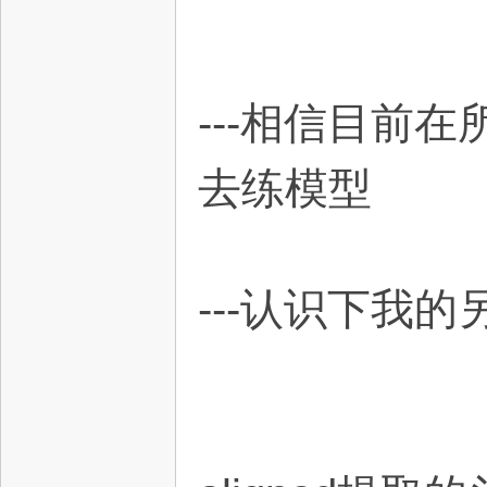
ab
---相信目前
去练模型
中
---认识下我
文