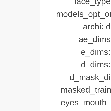
face_ty
ab
models_opt
archi:
ae_dim
e_dim
中
d_dim
d_mask_
masked_tra
eyes_mouth
文