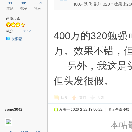
33
395
3354
400w 迭代 跑的 320？效果比
主题
帖子
积分
高级丹圣
积分
3354
400万的320勉
发消息
万。效果不错，
另外，我这是头
但头发很假。
回复
支持
反对
come3002
发表于 2026-2-22 13:50:22
|
显示全部楼层
本帖最后