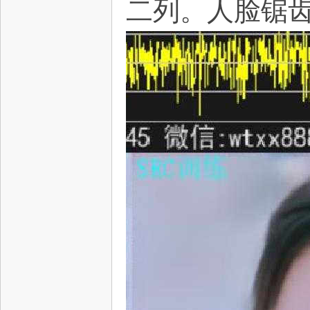
二列。
人脸锯