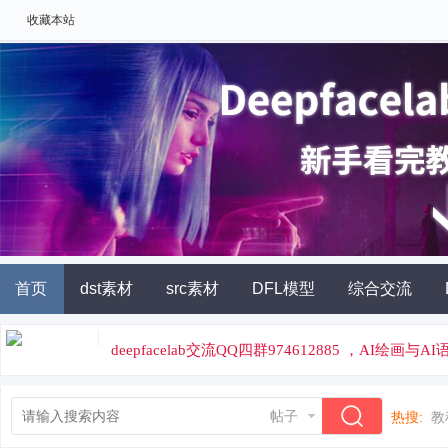
收藏本站
首页
dst素材
src素材
DFL模型
综合交流
AI角色扮演
灵石充值
deepfacelab交流QQ四群974612885 ，AI绘画与
论坛专属云炼丹平台，云端炼丹，价格便宜
帖子
热搜:
教