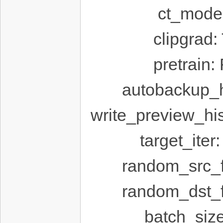
ct_mod
clipgra
pretrain
autobacku
write_preview
target_i
random_src
random_dst
batch_s