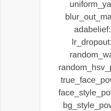
uniform_
blur_out_
adabelie
网
lr_drop
random_w
random_hsv
true_face_
face_style
bg_style_