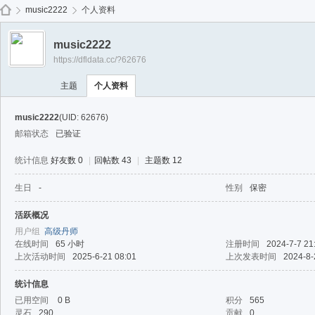
免费
music2222
个人资料
music2222
https://dfldata.cc/?62676
de
›
›
主题
个人资料
music2222
(UID: 62676)
邮箱状态
已验证
统计信息
好友数 0
|
回帖数 43
|
主题数 12
生日
-
性别
保密
ep
活跃概况
用户组
高级丹师
在线时间
65 小时
注册时间
2024-7-7 21
上次活动时间
2025-6-21 08:01
上次发表时间
2024-8-
统计信息
已用空间
0 B
积分
565
灵石
290
贡献
0