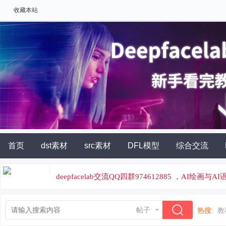
收藏本站
首页
dst素材
src素材
DFL模型
综合交流
AI角色扮演
灵石充值
deepfacelab交流QQ四群974612885 ，AI绘画与
论坛专属云炼丹平台，云端炼丹，价格便宜
帖子
热搜:
教