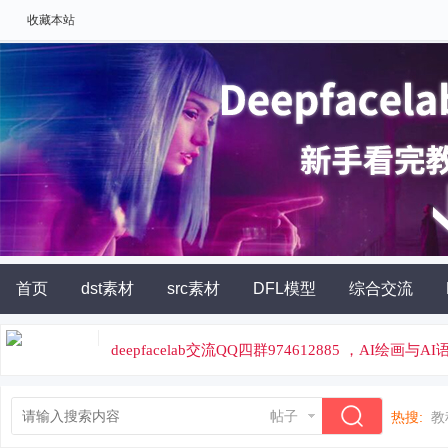
收藏本站
首页
dst素材
src素材
DFL模型
综合交流
AI角色扮演
灵石充值
deepfacelab交流QQ四群974612885 ，AI绘画与
论坛专属云炼丹平台，云端炼丹，价格便宜
帖子
热搜:
教