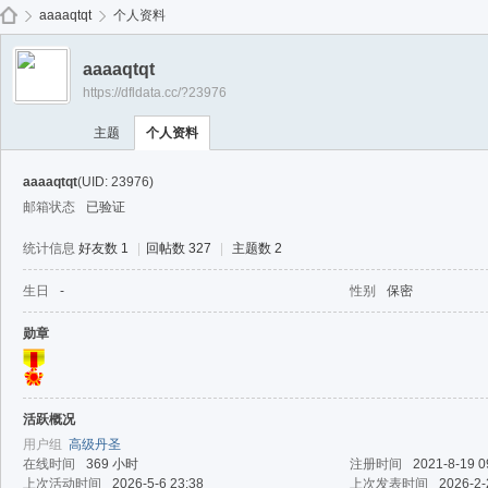
免费
aaaaqtqt
个人资料
aaaaqtqt
https://dfldata.cc/?23976
de
›
›
主题
个人资料
aaaaqtqt
(UID: 23976)
邮箱状态
已验证
统计信息
好友数 1
|
回帖数 327
|
主题数 2
生日
-
性别
保密
ep
勋章
活跃概况
用户组
高级丹圣
在线时间
369 小时
注册时间
2021-8-19 0
上次活动时间
2026-5-6 23:38
上次发表时间
2026-2-