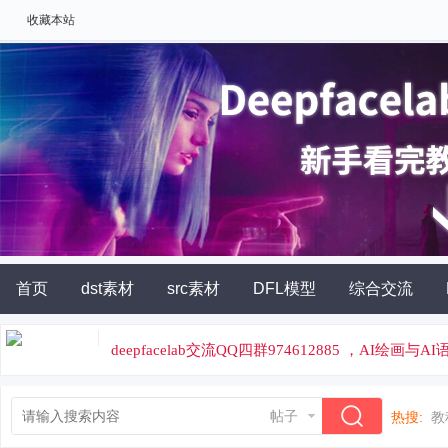
收藏本站
首页
dst素材
src素材
DFL模型
综合交流
AI角色扮演
灵石充值
deepfacelab交流QQ四群974612885 ，AI绘画与
论坛专属云炼丹平台，云端炼丹，价格便宜
帖子
热搜:
教