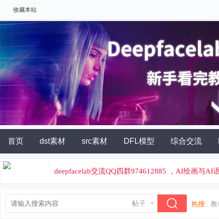
收藏本站
首页
dst素材
src素材
DFL模型
综合交流
AI角色扮演
灵石充值
deepfacelab交流QQ四群974612885 ，AI绘画与
论坛专属云炼丹平台，云端炼丹，价格便宜
帖子
热搜:
教