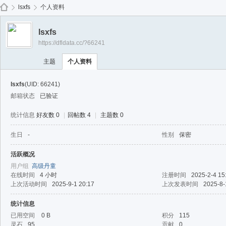
免费
lsxfs
个人资料
lsxfs
https://dfldata.cc/?66241
de
›
›
主题
个人资料
lsxfs
(UID: 66241)
邮箱状态
已验证
统计信息
好友数 0
|
回帖数 4
|
主题数 0
生日
-
性别
保密
ep
活跃概况
用户组
高级丹童
在线时间
4 小时
注册时间
2025-2-4 15
上次活动时间
2025-9-1 20:17
上次发表时间
2025-8-
统计信息
已用空间
0 B
积分
115
灵石
95
贡献
0