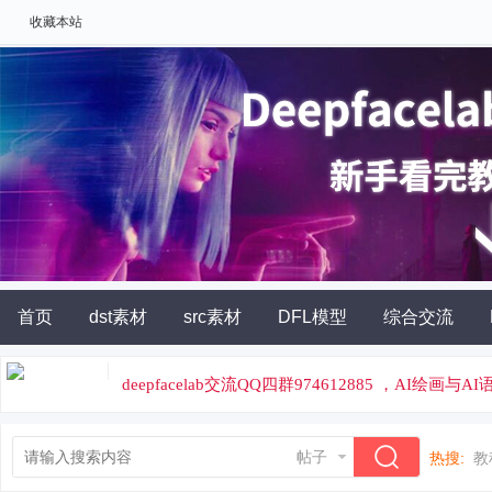
收藏本站
首页
dst素材
src素材
DFL模型
综合交流
AI角色扮演
灵石充值
deepfacelab交流QQ四群974612885 ，AI绘画与
论坛专属云炼丹平台，云端炼丹，价格便宜
帖子
热搜:
教