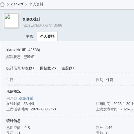
免费
xiaoxizi
个人资料
xiaoxizi
https://dfldata.cc/?43588
de
›
›
主题
个人资料
xiaoxizi
(UID: 43588)
邮箱状态
已验证
统计信息
好友数 0
|
回帖数 25
|
主题数 0
生日
-
性别
保密
ep
活跃概况
用户组
高级丹童
在线时间
33 小时
注册时间
2023-1-20 1
上次活动时间
2026-7-8 17:53
上次发表时间
2026-1-
统计信息
已用空间
0 B
积分
146
灵石
21
贡献
0