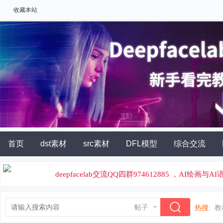
收藏本站
首页
dst素材
src素材
DFL模型
综合交流
AI角色扮演
灵石充值
deepfacelab交流QQ四群974612885 ，AI绘画与
论坛专属云炼丹平台，云端炼丹，价格便宜
帖子
热搜:
教